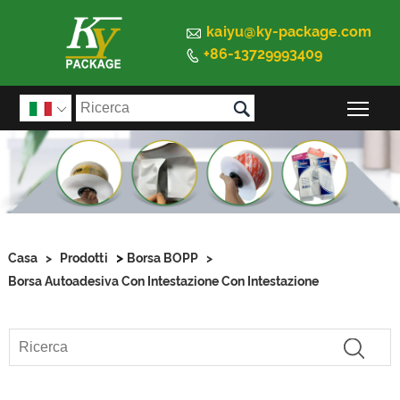

kaiyu@ky-package.com
+86-13729993409


Atti

>
Casa
>
Prodotti
Borsa BOPP
>
Borsa Autoadesiva Con Intestazione Con Intestazione