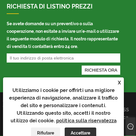
RICHIESTA DI LISTINO PREZZI
Se avete domande su un preventivo o sulla
cooperazione, non esitate a inviare un'e-mail o utilizzare
il seguente modulo di richiesta. Il nostro rappresentante
di vendita ti contatterà entro 24 ore.
X
Utilizziamo i cookie per offrirti una migliore
esperienza di navigazione, analizzare il traffico
Copyright © 2023 Kaiyu Package Industry
Links
del sito e personalizzare i contenuti.
Co.,Limited - Borsa per auto, borsa Bopp,
Sitemap
RSS
borsa per imballaggio automatico - Tutti
Utilizzando questo sito, accetti il ​​nostro
XML
politica
i diritti riservati
utilizzo dei cookie.
politica sulla riservatezza
sulla
riservatezza
Rifiutare
Accettare