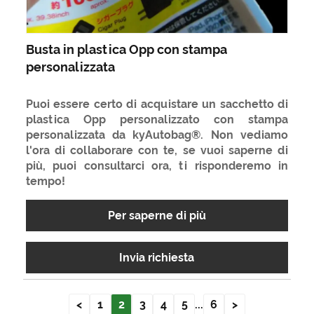
Busta in plastica Opp con stampa
personalizzata
Puoi essere certo di acquistare un sacchetto di
plastica Opp personalizzato con stampa
personalizzata da kyAutobag®. Non vediamo
l'ora di collaborare con te, se vuoi saperne di
più, puoi consultarci ora, ti risponderemo in
tempo!
Per saperne di più
Invia richiesta
<
1
2
3
4
5
...
6
>