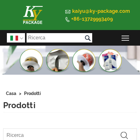

kaiyu@ky-package.com
+86-13729993409


Atti

Casa
>
Prodotti
Prodotti