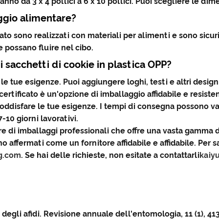
no da 3 x 4 pollici a 6 x 10 pollici. Puoi scegliere le dim
ggio alimentare?
ficato sono realizzati con materiali per alimenti e sono sicu
possano fluire nel cibo.
 i sacchetti di cookie in plastica OPP?
 tue esigenze. Puoi aggiungere loghi, testi e altri design p
i certificato è un'opzione di imballaggio affidabile e resiste
soddisfare le tue esigenze. I tempi di consegna possono va
-10 giorni lavorativi.
e di imballaggi professionali che offre una vasta gamma di s
affermati come un fornitore affidabile e affidabile. Per sape
g.com
. Se hai delle richieste, non esitate a contattarli
kaiy
egli afidi. Revisione annuale dell'entomologia, 11 (1), 41