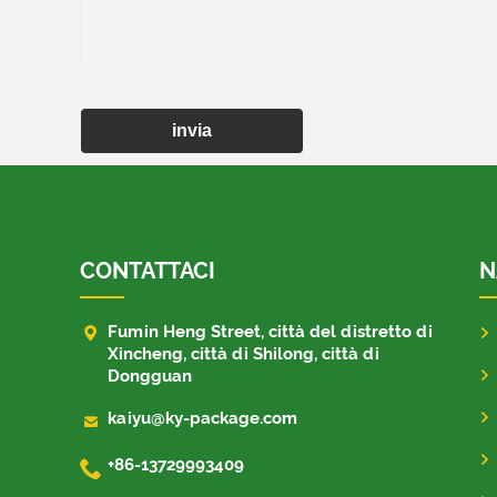
invia
CONTATTACI
N

Fumin Heng Street, città del distretto di
Xincheng, città di Shilong, città di
Dongguan

kaiyu@ky-package.com

+86-13729993409