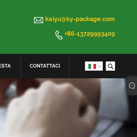

kaiyu@ky-package.com

+86-13729993409

ESTA
CONTATTACI
