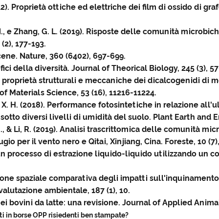
12). Proprietà ottiche ed elettriche dei film di ossido di graf
W. N., e Zhang, G. L. (2019). Risposte delle comunità microbi
(2), 177-193.
ocene. Nature, 360 (6402), 697-699.
fici della diversità. Journal of Theorical Biology, 245 (3), 5
). Le proprietà strutturali e meccaniche dei dicalcogenidi di 
f Materials Science, 53 (16), 11216-11224.
Gao, X. H. (2018). Performance fotosintetiche in relazione all
sotto diversi livelli di umidità del suolo. Plant Earth and 
g, J., & Li, R. (2019). Analisi trascrittomica delle comunità m
io per il vento nero e Qitai, Xinjiang, Cina. Foreste, 10 (7)
 processo di estrazione liquido-liquido utilizzando un co
azione spaziale comparativa degli impatti sull'inquinamento
valutazione ambientale, 187 (1), 10.
nei bovini da latte: una revisione. Journal of Applied Anima
ti in borse OPP risiedenti ben stampate?