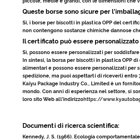
piccole, medie e grandi, con le dimensioni che van
Queste borse sono sicure per l'imballa
Sì, i borse per biscotti in plastica OPP del certi
non contengono sostanze chimiche dannose che 
Il certificato può essere personalizzato
Sì, possono essere personalizzati per soddisfare le
In sintesi, la borsa per biscotti in plastica OPP d
alimentari e possono essere personalizzati per 
spedizione, ma puoi aspettarti di riceverli entro 7
Kaiyu Package Industry Co., Limited è un fornitor
mondo. Con anni di esperienza nel settore, si sono 
loro sito Web all'indirizzo
https://www.kyautoba
Documenti di ricerca scientifica:
Kennedy, J. S. (1966). Ecologia comportamentale d