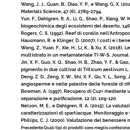
Wang, J. J., Guan, B., Diao, Y. P., e Wang, G. X. (20
Materials Science, 47 (6), 2789-2794.
Yun, F., Dahlgren, R. A., Li, G., Shao, P., Xiang, 
biogeochimica degli ecosistemi del deserto, 146 
Rogers, C. S. (1992). Reef di corallo nell'Antrop
Hausmann, R. e Klinger, D. (2007). I costi e i bene
Wang, Z., Yuan, F., Xie, H., Li, K., & Xu, X. (2018
multistrato in un metamateriale TI-W-S. Journal o
Jin, X. P., Guo, X. Q., Shao, H. B., Zhao, Y. F., & 
pigmento in due cultivar di Triticum aestivum L. 
Deng, Z. D., Zeng, X. W., Shi, X. F., Qu, Y. L., Son
angiosperme e nelle palestre delle foreste di rifug
Bowman, A. (1997). Recupero di Cu2+ mediante un
separazione e purificazione, 12 (2), 109-120.
Nelson, M. E., e Dahlgren, R. A. (2015). La valut
caratterizzazioni di spartiacque. Monitoraggio e 
Phillips, C. J. (2000). Valutazione del benessere 
Precedente:
Quali tipi di prodotti sono meglio confeziona