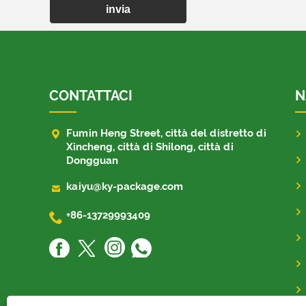
invia
CONTATTACI
N

Fumin Heng Street, città del distretto di
Xincheng, città di Shilong, città di
Dongguan

kaiyu@ky-package.com

+86-13729993409