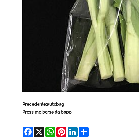
Precedente:
autobag
Prossimo:
borse da bopp
Facebook
X
WhatsApp
Pinterest
LinkedIn
Share