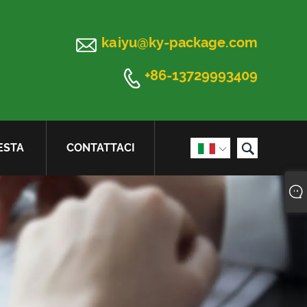

kaiyu@ky-package.com

+86-13729993409

ESTA
CONTATTACI
