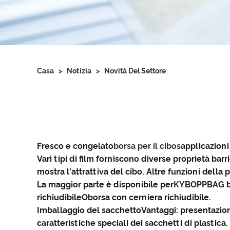
Casa
>
Notizia
>
Novità Del Settore
Fresco e congelato
borsa per il cibo
s
applicazioni
Vari tipi di film forniscono diverse proprietà bar
mostra l'attrattiva del cibo. Altre funzioni della
La maggior parte è disponibile per
KY
BOPPBAG
richiudibile
O
borsa con cerniera richiudibile
.
Imballaggio del sacchetto
Vantaggi: presentazion
caratteristiche speciali dei sacchetti di plastica.